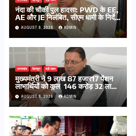
उत्तराखंड
देहरादून
बड़ी खबर
नंदा की चौकी पुल हादसा: PWD के EE,
AE और JE निलंबित, सीएम धामी के निर्देश
पर सख्त कार्रवाई
AUGUST 8, 2026
ADMIN
उत्तराखंड
देहरादून
बड़ी खबर
मुख्यमंत्री ने 9 लाख 87 हजार17 पेंशन
लाभार्थियों को कुल 146 करोड़ 32 लाख
की पेंशन राशि का किया भुगतान
AUGUST 8, 2026
ADMIN