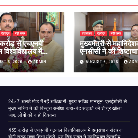
देहरादून
बड़ी खबर
उत्तराखंड
देहरादून
बड़ी खबर
करोड़ से एचएनबी
मुख्यमंत्री से महानिदे
विश्वविद्यालय में
एनसीसी ने की शिष्टाचा
धान संरचना होगी
भेंट,उत्तराखण्ड में एनस
ST 6, 2026
ADMIN
AUGUST 6, 2026
ADM
उच्च शिक्षा मंत्री धन
विस्तार एवं आधुनिक
ावत ने नवनियुक्त
आधारभूत संरचना के 
ीय शिक्षा मंत्री से की
पर हुई महत्वपूर्ण चर्चा
ात
24×7 अलर्ट मोड में रहें अधिकारी-मुख्य सचिव मानसून-एसईओसी से
मुख्य सचिव ने की विस्तृत समीक्षा कहा-बंद सड़कों को शीघ्र खोला
जाए, लोगों को न हो दिक्कत
459 करोड़ से एचएनबी गढ़वाल विश्वविद्यालय में अनुसंधान संरचना
होगी सुदृढ,उच्च शिक्षा मंत्री धन सिंह रावत ने नवनियुक्त केन्द्रीय