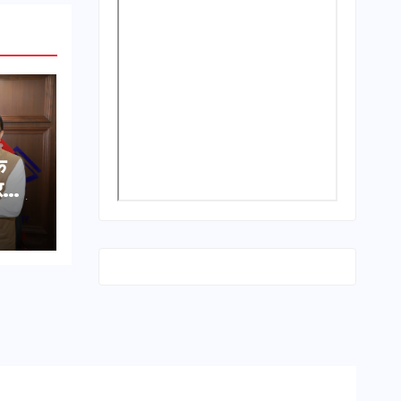
क
र
ीसी के
िकास