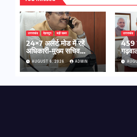
उत्तराखंड
देहरादून
बड़ी खबर
उत्तराखंड
24×7 अलर्ट मोड में रहें
459 
अधिकारी-मुख्य सचिव
गढ़वाल 
मानसून-एसईओसी से मुख्य
अनुसं
AUGUST 6, 2026
ADMIN
AUGU
सचिव ने की विस्तृत समीक्षा
सुदृढ,
कहा-बंद सड़कों को शीघ्र
सिंह र
खोला जाए, लोगों को न हो
केन्द्र
दिक्कत
मुलाक