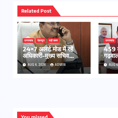
Related Post
उत्तराखंड
देहरादून
बड़ी खबर
उत्तराखंड
24×7 अलर्ट मोड में रहें
459 क
अधिकारी-मुख्य सचिव
गढ़वाल 
मानसून-एसईओसी से मुख्य
अनुसं
AUG 6, 2026
ADMIN
AUG 6
सचिव ने की विस्तृत समीक्षा
सुदृढ,
कहा-बंद सड़कों को शीघ्र
सिंह र
खोला जाए, लोगों को न हो
केन्द्र
दिक्कत
मुलाक
You missed