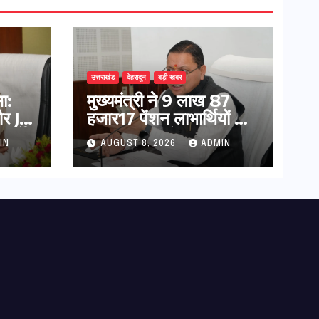
उत्तराखंड
देहरादून
बड़ी खबर
ा:
मुख्यमंत्री ने 9 लाख 87
र JE
हजार17 पेंशन लाभार्थियों को
निर्देश
कुल 146 करोड़ 32 लाख
IN
AUGUST 8, 2026
ADMIN
की पेंशन राशि का किया
भुगतान