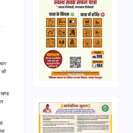
 चार
ी की
स खण्ड
गर
ें
र्ण