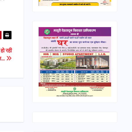
हो रही
शान…