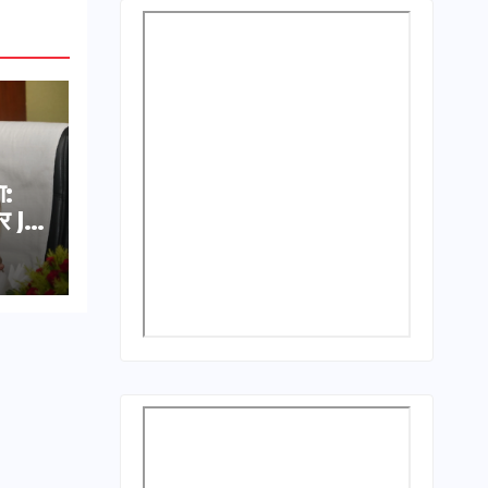
ा:
र JE