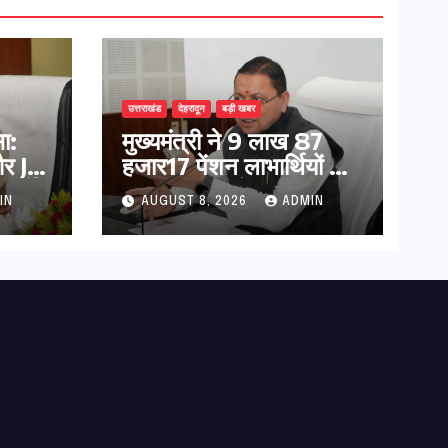
उत्तराखंड
देहरादून
बड़ी खबर
ा:
मुख्यमंत्री ने 9 लाख 87
र JE
हजार17 पेंशन लाभार्थियों को
निर्देश
कुल 146 करोड़ 32 लाख
IN
AUGUST 8, 2026
ADMIN
की पेंशन राशि का किया
भुगतान