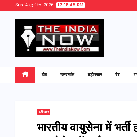
Skip
Sun. Aug 9th, 2026
12:18:46 PM
to
content
होम
उत्तराखंड
बड़ी खबर
देश
र
बड़ी खबर
भारतीय वायुसेना में भर्त