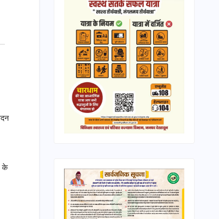
ेदन
 के