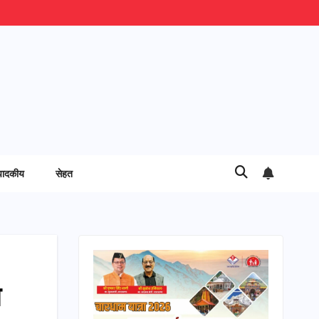
पादकीय
सेहत
न