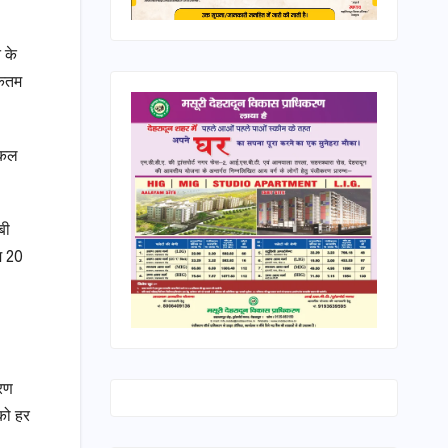
त के
िकतम
टिकल
बी
म 20
करण
को हर