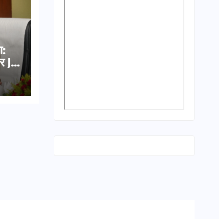
ा:
र JE