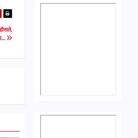
 हौसले,
जाम…