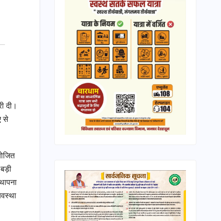
ारी दी।
 से
आयोजित
ी बड़ी
्थापना
यवस्था