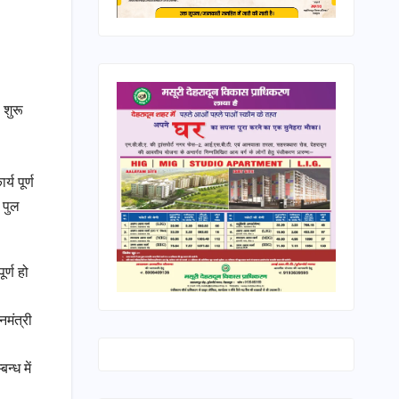
 शुरू
य पूर्ण
 पुल
र्ण हो
नमंत्री
्ध में