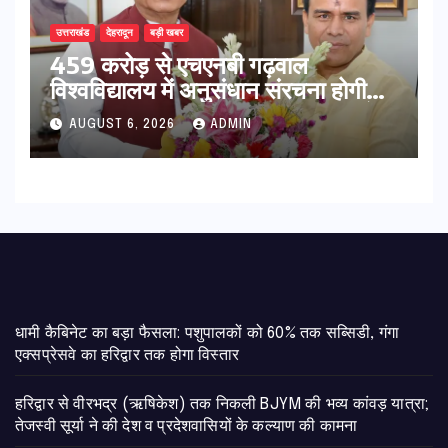
उत्तराखंड
देहरादून
बड़ी खबर
459 करोड़ से एचएनबी गढ़वाल
विश्वविद्यालय में अनुसंधान संरचना होगी
सुदृढ,उच्च शिक्षा मंत्री धन सिंह रावत ने
AUGUST 6, 2026
ADMIN
नवनियुक्त केन्द्रीय शिक्षा मंत्री से की
मुलाकात
​धामी कैबिनेट का बड़ा फैसला: पशुपालकों को 60% तक सब्सिडी, गंगा
एक्सप्रेसवे का हरिद्वार तक होगा विस्तार
​हरिद्वार से वीरभद्र (ऋषिकेश) तक निकली BJYM की भव्य कांवड़ यात्रा;
तेजस्वी सूर्या ने की देश व प्रदेशवासियों के कल्याण की कामना