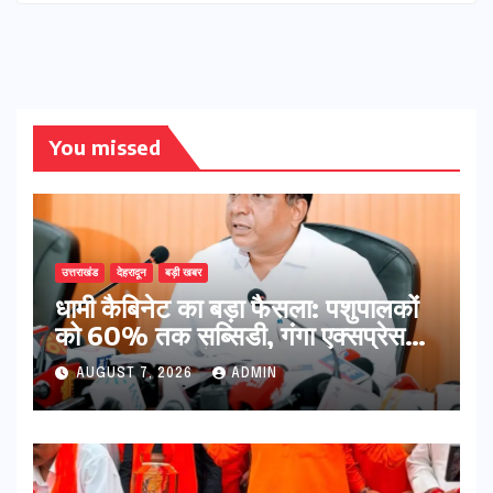
You missed
उत्तराखंड
देहरादून
बड़ी खबर
​धामी कैबिनेट का बड़ा फैसला: पशुपालकों
को 60% तक सब्सिडी, गंगा एक्सप्रेसवे
का हरिद्वार तक होगा विस्तार
AUGUST 7, 2026
ADMIN