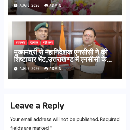
सुदृढ,उच्च शिक्षा मंत्री धन सिंह रावत ने
AUG 6, 2026
ADMIN
नवनियुक्त केन्द्रीय शिक्षा मंत्री से की
मुलाकात
उत्तराखंड
देहरादून
बड़ी खबर
मुख्यमंत्री से महानिदेशक एनसीसी ने की
शिष्टाचार भेंट,उत्तराखण्ड में एनसीसी के
विस्तार एवं आधुनिक आधारभूत संरचना के
AUG 6, 2026
ADMIN
विकास पर हुई महत्वपूर्ण चर्चा
Leave a Reply
Your email address will not be published.
Required
fields are marked
*