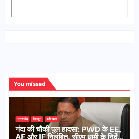
You missed
उत्तराखंड
देहरादून
बड़ी खबर
नंदा की चौकी पुल हादसा: PWD के EE,
AE और JE निलंबित, सीएम धामी के निर्देश