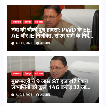
उत्तराखंड
देहरादून
बड़ी खबर
नंदा की चौकी पुल हादसा: PWD के EE,
AE और JE निलंबित, सीएम धामी के निर्देश
पर सख्त कार्रवाई
AUG 8, 2026
ADMIN
उत्तराखंड
देहरादून
बड़ी खबर
मुख्यमंत्री ने 9 लाख 87 हजार17 पेंशन
लाभार्थियों को कुल 146 करोड़ 32 लाख
की पेंशन राशि का किया भुगतान
AUG 8, 2026
ADMIN