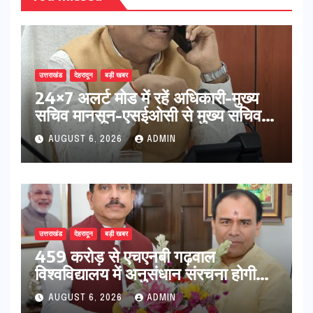
उत्तराखंड
देहरादून
बड़ी खबर
24×7 अलर्ट मोड में रहें अधिकारी-मुख्य
सचिव मानसून-एसईओसी से मुख्य सचिव ने
की विस्तृत समीक्षा कहा-बंद सड़कों को
AUGUST 6, 2026
ADMIN
शीघ्र खोला जाए, लोगों को न हो दिक्कत
उत्तराखंड
देहरादून
बड़ी खबर
459 करोड़ से एचएनबी गढ़वाल
विश्वविद्यालय में अनुसंधान संरचना होगी
सुदृढ,उच्च शिक्षा मंत्री धन सिंह रावत ने
AUGUST 6, 2026
ADMIN
नवनियुक्त केन्द्रीय शिक्षा मंत्री से की