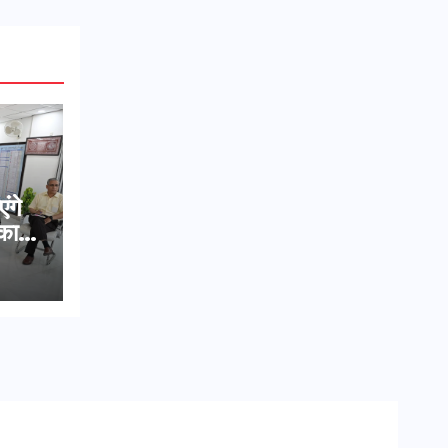
एंगे
का