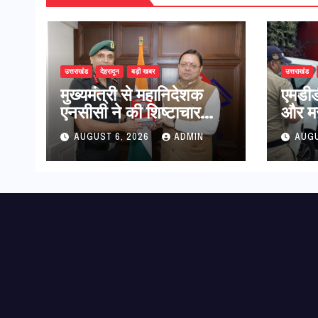
उत्तराखंड
देहरादून
बड़ी खबर
उत्तराखंड
मुख्यमंत्री से महानिदेशक
एमडीडी
एनसीसी ने की शिष्टाचार
और मस
भेंट,उत्तराखण्ड में एनसीसी के
25 बड़
AUGUST 6, 2026
ADMIN
AUGU
विस्तार एवं आधुनिक
हरी झ
आधारभूत संरचना के विकास
पर हुई महत्वपूर्ण चर्चा