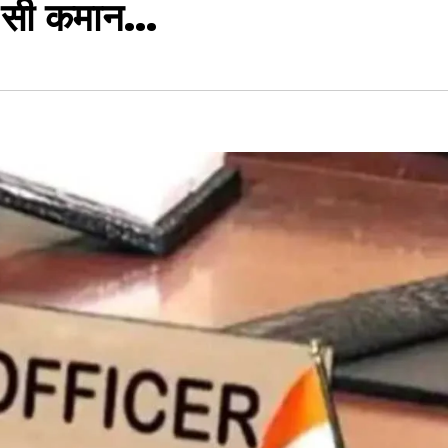
न-सी कमान…