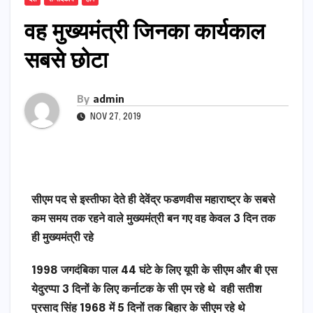
वह मुख्यमंत्री जिनका कार्यकाल
सबसे छोटा
By
admin
NOV 27, 2019
सीएम
पद
से
इस्तीफा
देते
ही
देवेंद्र
फडणवीस
महाराष्ट्र
के
सबसे
कम
समय
तक
रहने
वाले
मुख्यमंत्री
बन
गए
वह
केवल
3
दिन
तक
ही
मुख्यमंत्री
रहे
1998
जगदंबिका
पाल
44
घंटे
के
लिए
यूपी
के
सीएम
और
बी एस
येदुरप्पा
3
दिनों
के
लिए
कर्नाटक
के
सी एम
रहे
थे
वही
सतीश
प्रसाद
सिंह
1968
में
5
दिनों
तक
बिहार
के
सीएम
रहे
थे