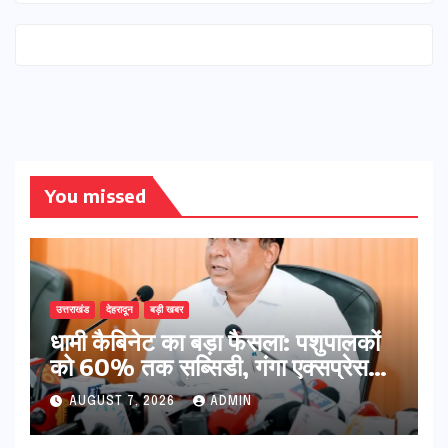
You missed
उत्तराखंड
देहरादून
बड़ी खबर
​धामी कैबिनेट का बड़ा फैसला: पशुपालकों
को 60% तक सब्सिडी, गंगा एक्सप्रेसवे
का हरिद्वार तक होगा विस्तार
AUGUST 7, 2026
ADMIN