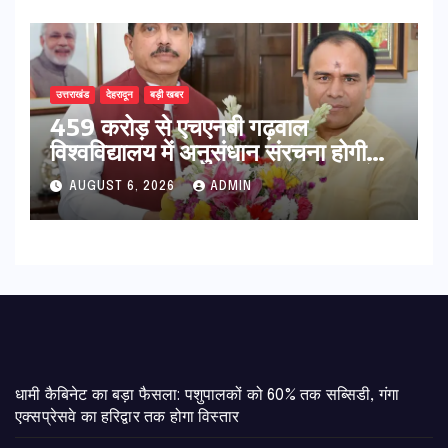
उत्तराखंड
देहरादून
बड़ी खबर
459 करोड़ से एचएनबी गढ़वाल
विश्वविद्यालय में अनुसंधान संरचना होगी
सुदृढ,उच्च शिक्षा मंत्री धन सिंह रावत ने
AUGUST 6, 2026
ADMIN
नवनियुक्त केन्द्रीय शिक्षा मंत्री से की
मुलाकात
​धामी कैबिनेट का बड़ा फैसला: पशुपालकों को 60% तक सब्सिडी, गंगा
एक्सप्रेसवे का हरिद्वार तक होगा विस्तार