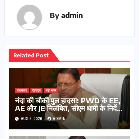
By
admin
Related Post
उत्तराखंड
देहरादून
बड़ी खबर
नंदा की चौकी पुल हादसा: PWD के EE,
AE और JE निलंबित, सीएम धामी के निर्देश
पर सख्त कार्रवाई
AUG 8, 2026
ADMIN