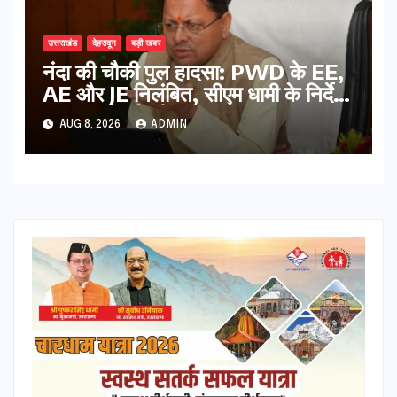
उत्तराखंड
देहरादून
बड़ी खबर
नंदा की चौकी पुल हादसा: PWD के EE,
AE और JE निलंबित, सीएम धामी के निर्देश
पर सख्त कार्रवाई
AUG 8, 2026
ADMIN