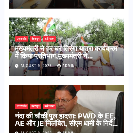
उत्तराखंड
देहरादून
बड़ी खबर
मुख्यमंत्री ने हर घर तिरंगा यात्रा कार्यक्रम
में किया प्रतिभाग,मुख्यमंत्री ने
प्रदेशवासियों से स्वतंत्रता दिवस पर अपने
AUGUST 9, 2026
ADMIN
घरों में तिरंगा फहराने का किया आवाह्न
उत्तराखंड
देहरादून
बड़ी खबर
नंदा की चौकी पुल हादसा: PWD के EE,
AE और JE निलंबित, सीएम धामी के निर्देश
पर सख्त कार्रवाई