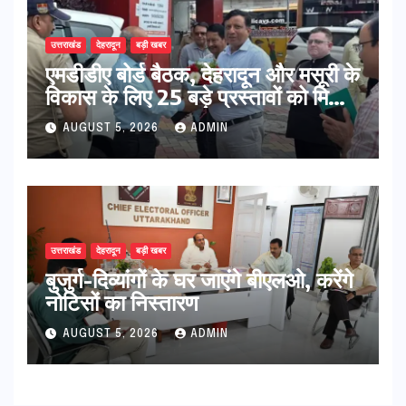
उत्तराखंड
देहरादून
बड़ी खबर
एमडीडीए बोर्ड बैठक, देहरादून और मसूरी के
विकास के लिए 25 बड़े प्रस्तावों को मिली
हरी झंडी
AUGUST 5, 2026
ADMIN
उत्तराखंड
देहरादून
बड़ी खबर
बुजुर्ग-दिव्यांगों के घर जाएंगे बीएलओ, करेंगे
नोटिसों का निस्तारण
AUGUST 5, 2026
ADMIN