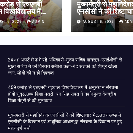
करोड़ से एचएनबी
मुख्यमंत्री से महानिदे
विश्वविद्यालय में
एनसीसी ने की शिष्टाचा
धान संरचना होगी
भेंट,उत्तराखण्ड में एनस
ST 6, 2026
ADMIN
AUGUST 6, 2026
ADM
उच्च शिक्षा मंत्री धन
विस्तार एवं आधुनिक
ावत ने नवनियुक्त
आधारभूत संरचना के 
ीय शिक्षा मंत्री से की
पर हुई महत्वपूर्ण चर्चा
ात
24×7 अलर्ट मोड में रहें अधिकारी-मुख्य सचिव मानसून-एसईओसी से
मुख्य सचिव ने की विस्तृत समीक्षा कहा-बंद सड़कों को शीघ्र खोला
जाए, लोगों को न हो दिक्कत
459 करोड़ से एचएनबी गढ़वाल विश्वविद्यालय में अनुसंधान संरचना
होगी सुदृढ,उच्च शिक्षा मंत्री धन सिंह रावत ने नवनियुक्त केन्द्रीय
शिक्षा मंत्री से की मुलाकात
मुख्यमंत्री से महानिदेशक एनसीसी ने की शिष्टाचार भेंट,उत्तराखण्ड में
एनसीसी के विस्तार एवं आधुनिक आधारभूत संरचना के विकास पर हुई
महत्वपूर्ण चर्चा