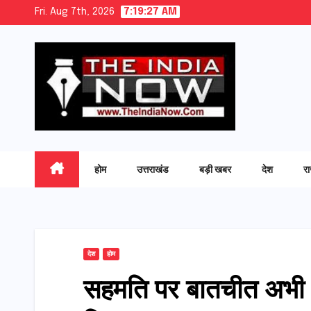
Skip
Fri. Aug 7th, 2026
7:19:27 AM
to
content
होम
उत्तराखंड
बड़ी खबर
देश
र
देश
होम
सहमति पर बातचीत अभी अधूर