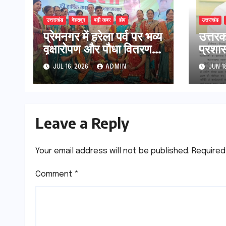
उत्तराखंड
देहरादून
बड़ी खबर
होम
उत्तराखंड
​प्रेमनगर में हरेला पर्व पर भव्य
उत्तरक
वृक्षारोपण और पौधा वितरण
प्रशा
कार्यक्रम संपन्न, सैकड़ों
शासन 
JUL 16, 2026
ADMIN
JUN 1
लोगों ने लिया पर्यावरण
संरक्षण का संकल्प
Leave a Reply
Your email address will not be published.
Required
Comment
*