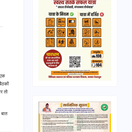
 एक
ैठकों
पर तो
े बात