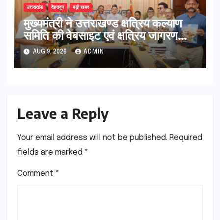
उत्तराखंड
देहरादून
बड़ी खबर
मुख्यमंत्री ने उत्तराखण्ड क्षत्रिय कल्याण
समिति की वेबसाइट एवं क्षत्रिय जागरण
स्मारिका का किया विमोचन
AUG 9, 2026
ADMIN
Leave a Reply
Your email address will not be published.
Required
fields are marked
*
Comment
*