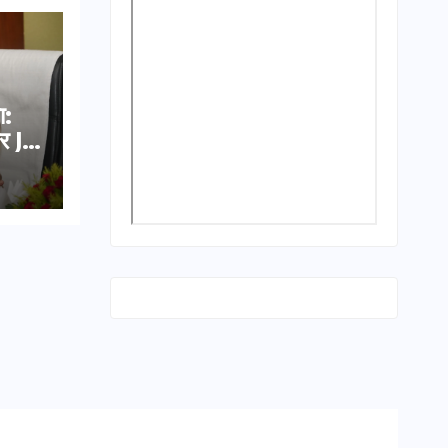
ा:
र JE