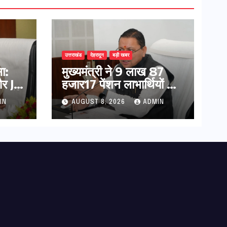
उत्तराखंड
देहरादून
बड़ी खबर
ा:
मुख्यमंत्री ने 9 लाख 87
र JE
हजार17 पेंशन लाभार्थियों को
निर्देश
कुल 146 करोड़ 32 लाख
IN
AUGUST 8, 2026
ADMIN
की पेंशन राशि का किया
भुगतान