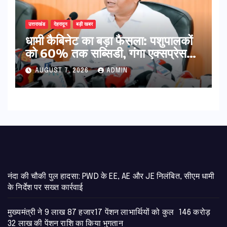
उत्तराखंड
देहरादून
बड़ी खबर
​धामी कैबिनेट का बड़ा फैसला: पशुपालकों
को 60% तक सब्सिडी, गंगा एक्सप्रेसवे
का हरिद्वार तक होगा विस्तार
AUGUST 7, 2026
ADMIN
नंदा की चौकी पुल हादसा: PWD के EE, AE और JE निलंबित, सीएम धामी
के निर्देश पर सख्त कार्रवाई
मुख्यमंत्री ने 9 लाख 87 हजार17 पेंशन लाभार्थियों को कुल 146 करोड़
32 लाख की पेंशन राशि का किया भुगतान