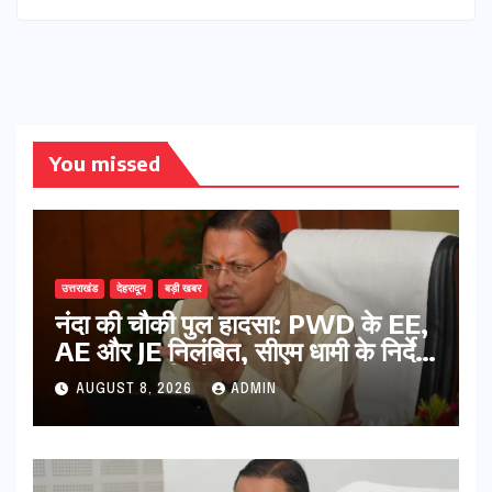
You missed
उत्तराखंड
देहरादून
बड़ी खबर
नंदा की चौकी पुल हादसा: PWD के EE,
AE और JE निलंबित, सीएम धामी के निर्देश
पर सख्त कार्रवाई
AUGUST 8, 2026
ADMIN