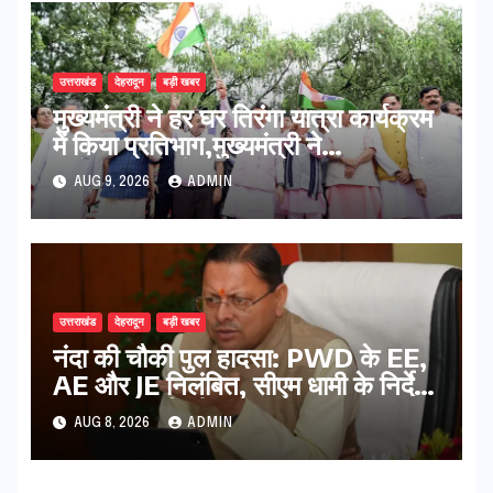
उत्तराखंड
देहरादून
बड़ी खबर
मुख्यमंत्री ने हर घर तिरंगा यात्रा कार्यक्रम
में किया प्रतिभाग,मुख्यमंत्री ने
प्रदेशवासियों से स्वतंत्रता दिवस पर अपने
AUG 9, 2026
ADMIN
घरों में तिरंगा फहराने का किया आवाह्न
उत्तराखंड
देहरादून
बड़ी खबर
नंदा की चौकी पुल हादसा: PWD के EE,
AE और JE निलंबित, सीएम धामी के निर्देश
पर सख्त कार्रवाई
AUG 8, 2026
ADMIN