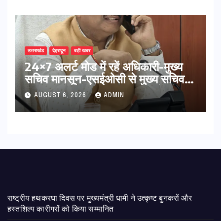
उत्तराखंड
देहरादून
बड़ी खबर
24×7 अलर्ट मोड में रहें अधिकारी-मुख्य
सचिव मानसून-एसईओसी से मुख्य सचिव ने
की विस्तृत समीक्षा कहा-बंद सड़कों को
AUGUST 6, 2026
ADMIN
शीघ्र खोला जाए, लोगों को न हो दिक्कत
राष्ट्रीय हथकरघा दिवस पर मुख्यमंत्री धामी ने उत्कृष्ट बुनकरों और
हस्तशिल्प कारीगरों को किया सम्मानित