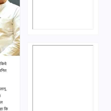
 किये
चयनित
लागू
ै।
कल
कहा कि