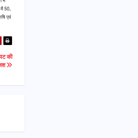
में
ें 50,
ृषि एवं
लयट की
जिश