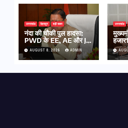
उत्तराखंड
देहरादून
बड़ी खबर
उत्तराखंड
नंदा की चौकी पुल हादसा:
मुख्य
PWD के EE, AE और JE
हजार17
निलंबित, सीएम धामी के निर्देश
कुल 
AUGUST 8, 2026
ADMIN
AUGU
पर सख्त कार्रवाई
की पे
भुगता