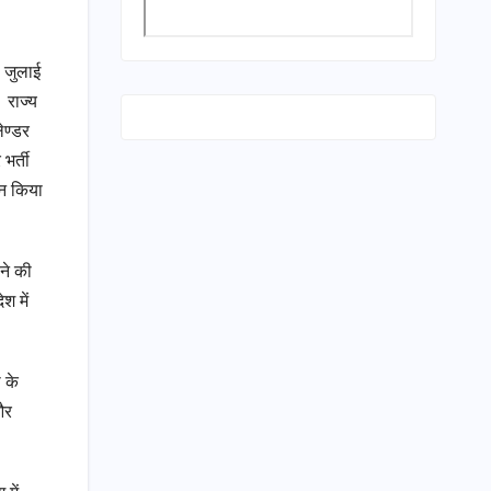
4 जुलाई
 राज्य
ेण्डर
भर्ती
ान किया
ाने की
श में
 के
और