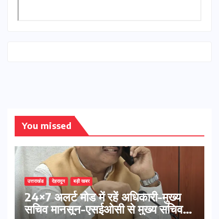
You missed
उत्तराखंड
देहरादून
बड़ी खबर
24×7 अलर्ट मोड में रहें अधिकारी-मुख्य
सचिव मानसून-एसईओसी से मुख्य सचिव ने