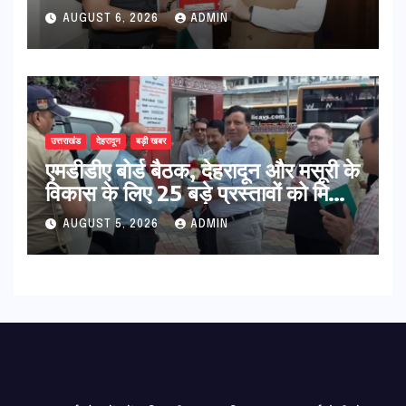
विस्तार एवं आधुनिक आधारभूत संरचना के
AUGUST 6, 2026
ADMIN
विकास पर हुई महत्वपूर्ण चर्चा
उत्तराखंड
देहरादून
बड़ी खबर
एमडीडीए बोर्ड बैठक, देहरादून और मसूरी के
विकास के लिए 25 बड़े प्रस्तावों को मिली
हरी झंडी
AUGUST 5, 2026
ADMIN