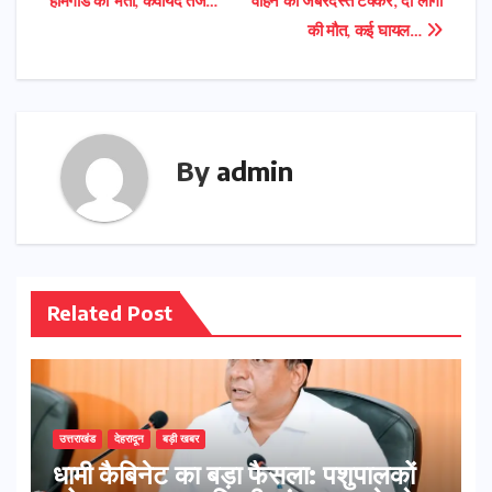
होमगार्ड की भर्ती, कवायद तेज…
वाहन की जबरदस्त टक्कर, दो लोगों
navigation
की मौत, कई घायल…
By
admin
Related Post
उत्तराखंड
देहरादून
बड़ी खबर
​धामी कैबिनेट का बड़ा फैसला: पशुपालकों