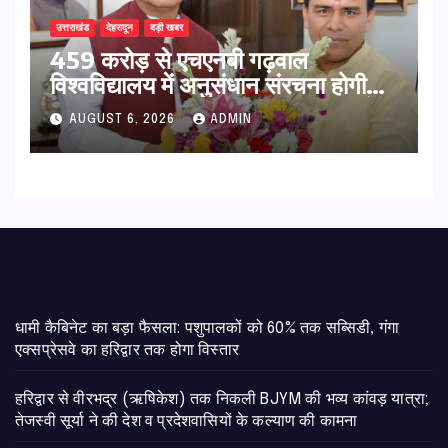
उत्तराखंड
देहरादून
बड़ी खबर
459 करोड़ से एचएनबी गढ़वाल
विश्वविद्यालय में अनुसंधान संरचना होगी
सुदृढ,उच्च शिक्षा मंत्री धन सिंह रावत ने
AUGUST 6, 2026
ADMIN
नवनियुक्त केन्द्रीय शिक्षा मंत्री से की
मुलाकात
​धामी कैबिनेट का बड़ा फैसला: पशुपालकों को 60% तक सब्सिडी, गंगा
एक्सप्रेसवे का हरिद्वार तक होगा विस्तार
​हरिद्वार से वीरभद्र (ऋषिकेश) तक निकली BJYM की भव्य कांवड़ यात्रा;
तेजस्वी सूर्या ने की देश व प्रदेशवासियों के कल्याण की कामना