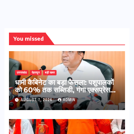
You missed
उत्तराखंड
देहरादून
बड़ी खबर
​धामी कैबिनेट का बड़ा फैसला: पशुपालकों
को 60% तक सब्सिडी, गंगा एक्सप्रेसवे
का हरिद्वार तक होगा विस्तार
AUGUST 7, 2026
ADMIN