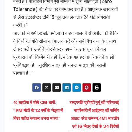
बनते हैं। परिवहन विभाग ऐसे मामलों में शून्य सहिष्णुता (Zero
Tolerance) की नीति पर काम कर रहा है। आधुनिक उपकरणों
से लैस इंटरसेप्टर टीमें 15 जून तक लगातार 24 घंटे निगरानी
करेंगी।”
​चालकों से अपील: डॉ. चमोला ने वाहन चालकों से अपील की है कि
वे निर्धारित गति सीमा का पालन करें और सभी वैध दस्तावेज साथ
लेकर चलें। उन्होंने जोर देकर कहा— “सड़क सुरक्षा केवल
प्रशासन की जिम्मेदारी नहीं है, बल्कि यह हर नागरिक की साझी
प्रतिबद्धता है। सुरक्षित यात्रा ही सफल यात्रा की असली
पहचान है।”
Post
​खटीमा में बोले CM धामी:
राष्ट्रपति द्रौपदी मुर्मू की गरिमामई
“PM मोदी के 12 वर्षों के नेतृत्व में
उपस्थिति में आईएमए की पासिंग
navigation
विश्व शक्ति बनकर उभरा भारत”
आउट परेड सम्पन्न,481 भारतीय
एवं 16 मित्र देशों के 34 विदेशी