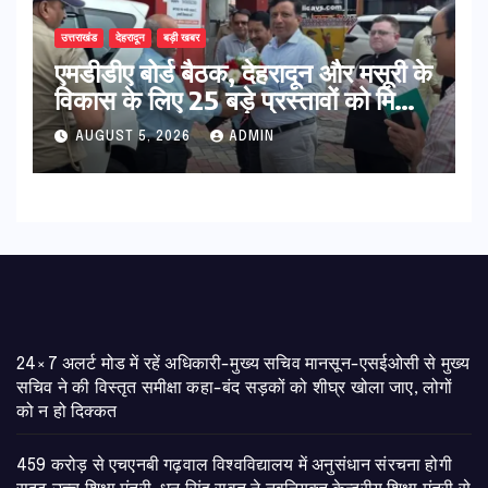
उत्तराखंड
देहरादून
बड़ी खबर
एमडीडीए बोर्ड बैठक, देहरादून और मसूरी के
विकास के लिए 25 बड़े प्रस्तावों को मिली
हरी झंडी
AUGUST 5, 2026
ADMIN
24×7 अलर्ट मोड में रहें अधिकारी-मुख्य सचिव मानसून-एसईओसी से मुख्य
सचिव ने की विस्तृत समीक्षा कहा-बंद सड़कों को शीघ्र खोला जाए, लोगों
को न हो दिक्कत
459 करोड़ से एचएनबी गढ़वाल विश्वविद्यालय में अनुसंधान संरचना होगी