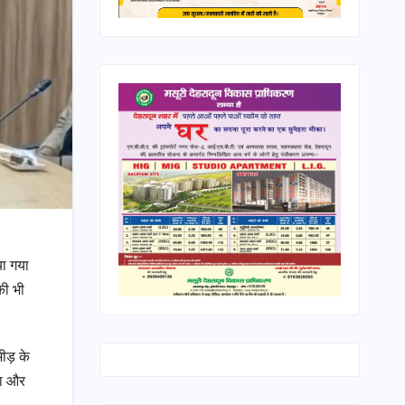
या गया
की भी
ीड़ के
गा और