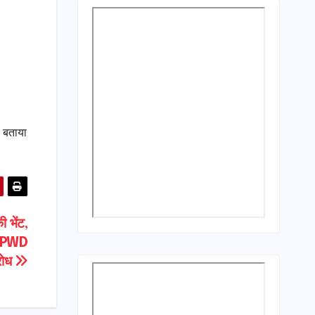
ी बताया
ी भेंट,
ूट PWD
रोध