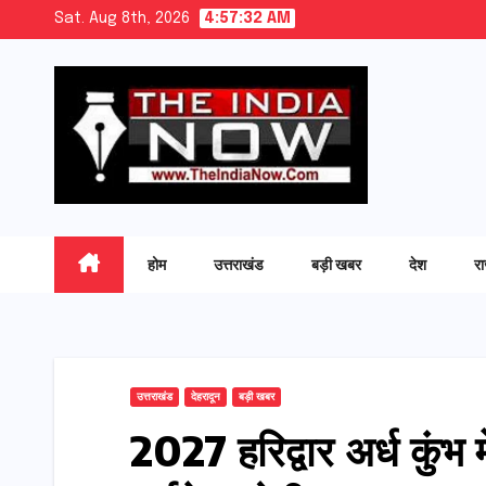
Skip
Sat. Aug 8th, 2026
4:57:33 AM
to
content
होम
उत्तराखंड
बड़ी खबर
देश
र
उत्तराखंड
देहरादून
बड़ी खबर
2027 हरिद्वार अर्ध कुं