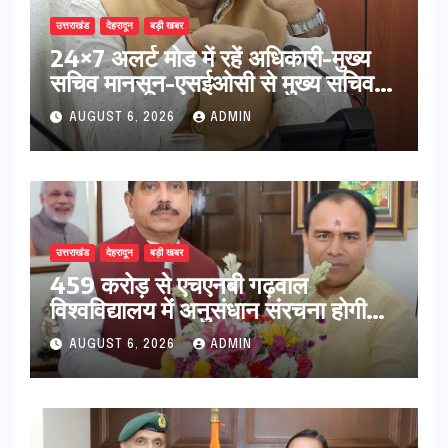
उत्तराखंड
देहरादून
बड़ी खबर
24×7 अलर्ट मोड में रहें अधिकारी-मुख्य
सचिव मानसून-एसईओसी से मुख्य सचिव ने
की विस्तृत समीक्षा कहा-बंद सड़कों को
AUGUST 6, 2026
ADMIN
शीघ्र खोला जाए, लोगों को न हो दिक्कत
उत्तराखंड
देहरादून
बड़ी खबर
459 करोड़ से एचएनबी गढ़वाल
विश्वविद्यालय में अनुसंधान संरचना होगी
सुदृढ,उच्च शिक्षा मंत्री धन सिंह रावत ने
AUGUST 6, 2026
ADMIN
नवनियुक्त केन्द्रीय शिक्षा मंत्री से की
मुलाकात