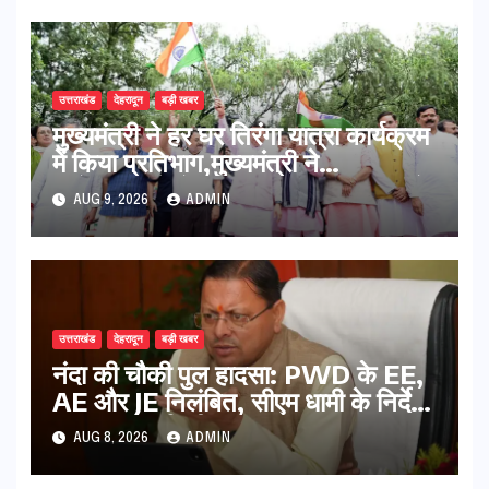
उत्तराखंड
देहरादून
बड़ी खबर
मुख्यमंत्री ने हर घर तिरंगा यात्रा कार्यक्रम
में किया प्रतिभाग,मुख्यमंत्री ने
प्रदेशवासियों से स्वतंत्रता दिवस पर अपने
AUG 9, 2026
ADMIN
घरों में तिरंगा फहराने का किया आवाह्न
उत्तराखंड
देहरादून
बड़ी खबर
नंदा की चौकी पुल हादसा: PWD के EE,
AE और JE निलंबित, सीएम धामी के निर्देश
पर सख्त कार्रवाई
AUG 8, 2026
ADMIN