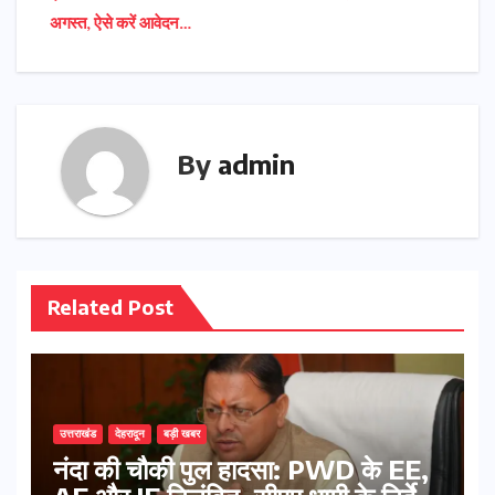
navigation
अगस्त, ऐसे करें आवेदन…
By
admin
Related Post
उत्तराखंड
देहरादून
बड़ी खबर
नंदा की चौकी पुल हादसा: PWD के EE,