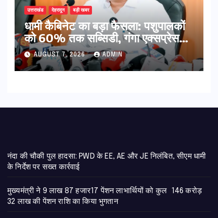
उत्तराखंड
देहरादून
बड़ी खबर
​धामी कैबिनेट का बड़ा फैसला: पशुपालकों
को 60% तक सब्सिडी, गंगा एक्सप्रेसवे
का हरिद्वार तक होगा विस्तार
AUGUST 7, 2026
ADMIN
नंदा की चौकी पुल हादसा: PWD के EE, AE और JE निलंबित, सीएम धामी
के निर्देश पर सख्त कार्रवाई
मुख्यमंत्री ने 9 लाख 87 हजार17 पेंशन लाभार्थियों को कुल 146 करोड़
32 लाख की पेंशन राशि का किया भुगतान