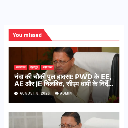
You missed
उत्तराखंड
देहरादून
बड़ी खबर
नंदा की चौकी पुल हादसा: PWD के EE,
AE और JE निलंबित, सीएम धामी के निर्देश
पर सख्त कार्रवाई
AUGUST 8, 2026
ADMIN