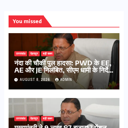
You missed
उत्तराखंड
देहरादून
बड़ी खबर
नंदा की चौकी पुल हादसा: PWD के EE,
AE और JE निलंबित, सीएम धामी के निर्देश
पर सख्त कार्रवाई
AUGUST 8, 2026
ADMIN
उत्तराखंड
देहरादून
बड़ी खबर
मुख्यमंत्री ने 9 लाख 87 हजार17 पेंशन