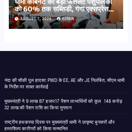
​धामी कैबिनेट का बड़ा फैसला: पशुपालकों
को 60% तक सब्सिडी, गंगा एक्सप्रेसवे
का हरिद्वार तक होगा विस्तार
AUGUST 7, 2026
ADMIN
नंदा की चौकी पुल हादसा: PWD के EE, AE और JE निलंबित, सीएम धामी
के निर्देश पर सख्त कार्रवाई
मुख्यमंत्री ने 9 लाख 87 हजार17 पेंशन लाभार्थियों को कुल 146 करोड़
32 लाख की पेंशन राशि का किया भुगतान
राष्ट्रीय हथकरघा दिवस पर मुख्यमंत्री धामी ने उत्कृष्ट बुनकरों और
हस्तशिल्प कारीगरों को किया सम्मानित