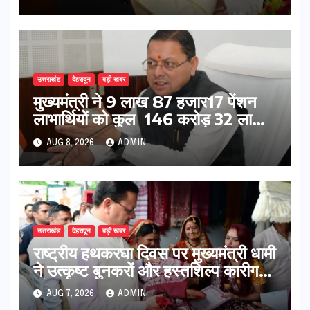
उत्तराखंड
देहरादून
बड़ी खबर
मुख्यमंत्री ने 9 लाख 87 हजार17 पेंशन
लाभार्थियों को कुल 146 करोड़ 32 लाख
की पेंशन राशि का किया भुगतान
AUG 8, 2026
ADMIN
उत्तराखंड
देहरादून
बड़ी खबर
राष्ट्रीय हथकरघा दिवस पर मुख्यमंत्री धामी
ने उत्कृष्ट बुनकरों और हस्तशिल्प कारीगरों
को किया सम्मानित
AUG 7, 2026
ADMIN