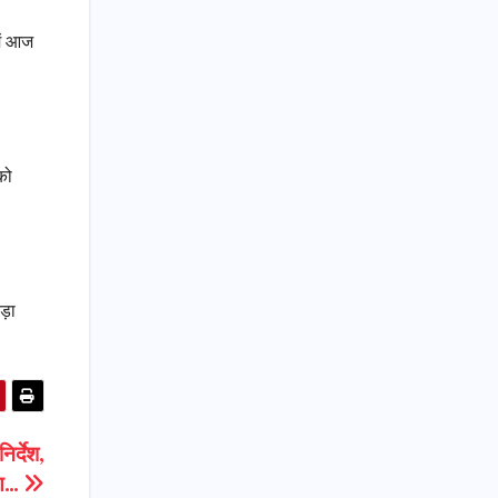
ें आज
को
बड़ा
िर्देश,
षण…