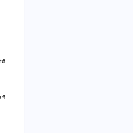
ोधी
में