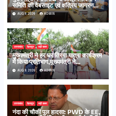
समिति की वेबसाइट एवं क्षत्रिय जागरण
स्मारिका का किया विमोचन
AUG 9, 2026
ADMIN
उत्तराखंड
देहरादून
बड़ी खबर
मुख्यमंत्री ने हर घर तिरंगा यात्रा कार्यक्रम
में किया प्रतिभाग,मुख्यमंत्री ने
प्रदेशवासियों से स्वतंत्रता दिवस पर अपने
AUG 9, 2026
ADMIN
घरों में तिरंगा फहराने का किया आवाह्न
उत्तराखंड
देहरादून
बड़ी खबर
नंदा की चौकी पुल हादसा: PWD के EE,