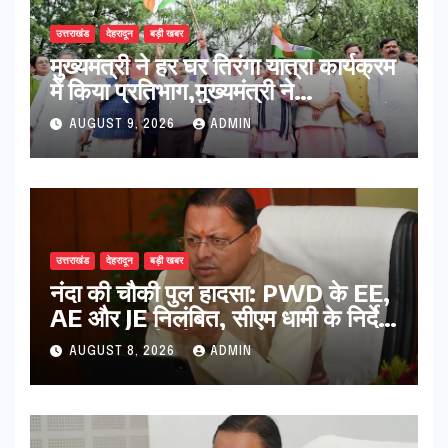
उत्तराखंड
देहरादून
बड़ी खबर
मुख्यमंत्री ने हर घर तिरंगा यात्रा कार्यक्रम
में किया प्रतिभाग,मुख्यमंत्री ने
प्रदेशवासियों से स्वतंत्रता दिवस पर अपने
AUGUST 9, 2026
ADMIN
घरों में तिरंगा फहराने का किया आवाह्न
उत्तराखंड
देहरादून
बड़ी खबर
नंदा की चौकी पुल हादसा: PWD के EE,
AE और JE निलंबित, सीएम धामी के निर्देश
पर सख्त कार्रवाई
AUGUST 8, 2026
ADMIN