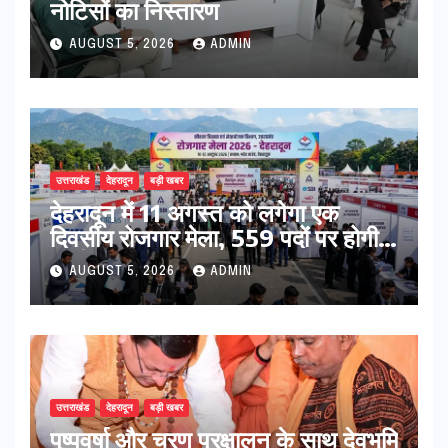
नोटिसों का निस्तारण
AUGUST 5, 2026
ADMIN
उत्तराखंड
देहरादून
बड़ी खबर
​देहरादून में 11 अगस्त को लगेगा एक
दिवसीय रोजगार मेला, 559 पदों पर होगी
भर्ती
AUGUST 5, 2026
ADMIN
उत्तराखंड
देहरादून
बड़ी खबर
पुष्पवर्षा और चरण प्रक्षालन के साथ देवभूमि