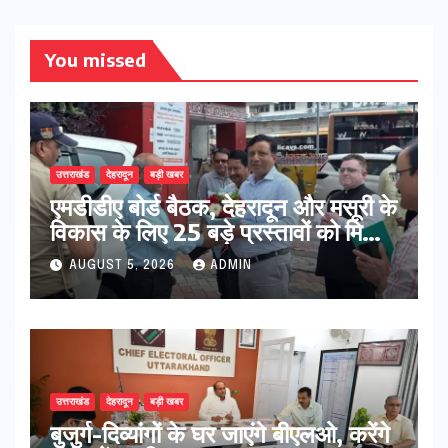
You missed
उत्तराखंड
देहरादून
बड़ी खबर
एमडीडीए बोर्ड बैठक, देहरादून और मसूरी के
विकास के लिए 25 बड़े प्रस्तावों को मिली
हरी झंडी
AUGUST 5, 2026
ADMIN
उत्तराखंड
देहरादून
बड़ी खबर
बुजुर्ग-दिव्यांगों के घर जाएंगे बीएलओ, करेंगे