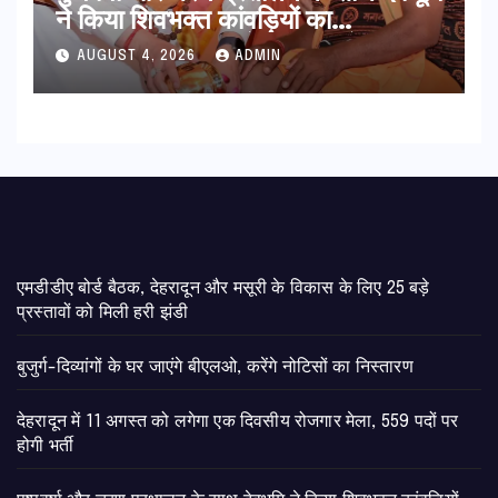
ने किया शिवभक्त कांवड़ियों का
अभिनंदन,मुख्यमंत्री ने स्वास्थ्य सेवा शिविर
AUGUST 4, 2026
ADMIN
का किया शुभारंभ, श्रद्धालुओं को अपने
हाथों से परोसा भोजन
एमडीडीए बोर्ड बैठक, देहरादून और मसूरी के विकास के लिए 25 बड़े
प्रस्तावों को मिली हरी झंडी
बुजुर्ग-दिव्यांगों के घर जाएंगे बीएलओ, करेंगे नोटिसों का निस्तारण
​देहरादून में 11 अगस्त को लगेगा एक दिवसीय रोजगार मेला, 559 पदों पर
होगी भर्ती