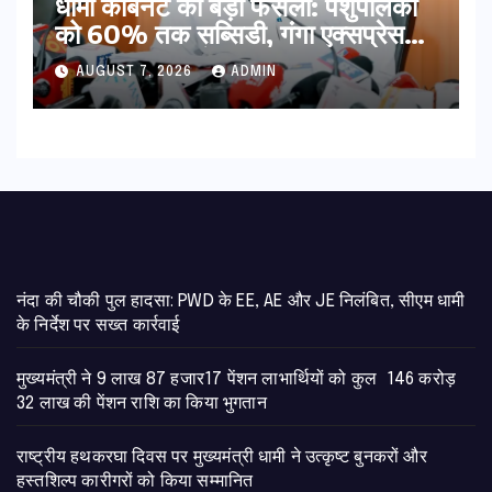
​धामी कैबिनेट का बड़ा फैसला: पशुपालकों
को 60% तक सब्सिडी, गंगा एक्सप्रेसवे
का हरिद्वार तक होगा विस्तार
AUGUST 7, 2026
ADMIN
नंदा की चौकी पुल हादसा: PWD के EE, AE और JE निलंबित, सीएम धामी
के निर्देश पर सख्त कार्रवाई
मुख्यमंत्री ने 9 लाख 87 हजार17 पेंशन लाभार्थियों को कुल 146 करोड़
32 लाख की पेंशन राशि का किया भुगतान
राष्ट्रीय हथकरघा दिवस पर मुख्यमंत्री धामी ने उत्कृष्ट बुनकरों और
हस्तशिल्प कारीगरों को किया सम्मानित