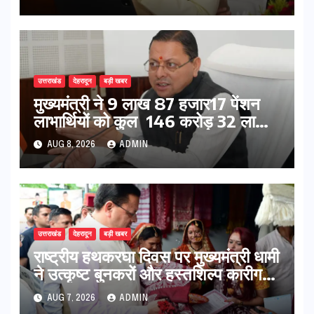
उत्तराखंड
देहरादून
बड़ी खबर
मुख्यमंत्री ने 9 लाख 87 हजार17 पेंशन
लाभार्थियों को कुल 146 करोड़ 32 लाख
की पेंशन राशि का किया भुगतान
AUG 8, 2026
ADMIN
उत्तराखंड
देहरादून
बड़ी खबर
राष्ट्रीय हथकरघा दिवस पर मुख्यमंत्री धामी
ने उत्कृष्ट बुनकरों और हस्तशिल्प कारीगरों
को किया सम्मानित
AUG 7, 2026
ADMIN