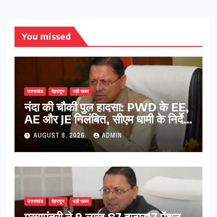
You missed
उत्तराखंड
देहरादून
बड़ी खबर
नंदा की चौकी पुल हादसा: PWD के EE,
AE और JE निलंबित, सीएम धामी के निर्देश
पर सख्त कार्रवाई
AUGUST 8, 2026
ADMIN
उत्तराखंड
देहरादून
बड़ी खबर
मुख्यमंत्री ने 9 लाख 87 हजार17 पेंशन