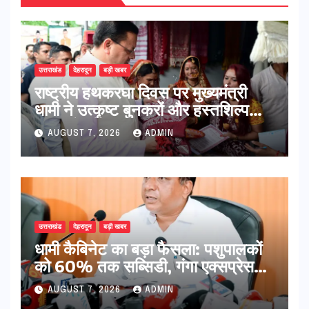
उत्तराखंड
देहरादून
बड़ी खबर
राष्ट्रीय हथकरघा दिवस पर मुख्यमंत्री
धामी ने उत्कृष्ट बुनकरों और हस्तशिल्प
कारीगरों को किया सम्मानित
AUGUST 7, 2026
ADMIN
उत्तराखंड
देहरादून
बड़ी खबर
​धामी कैबिनेट का बड़ा फैसला: पशुपालकों
को 60% तक सब्सिडी, गंगा एक्सप्रेसवे
का हरिद्वार तक होगा विस्तार
AUGUST 7, 2026
ADMIN