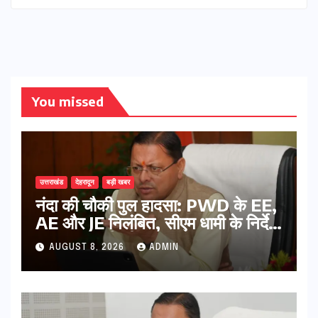
You missed
उत्तराखंड
देहरादून
बड़ी खबर
नंदा की चौकी पुल हादसा: PWD के EE,
AE और JE निलंबित, सीएम धामी के निर्देश
पर सख्त कार्रवाई
AUGUST 8, 2026
ADMIN