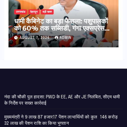
उत्तराखंड
देहरादून
बड़ी खबर
​धामी कैबिनेट का बड़ा फैसला: पशुपालकों
को 60% तक सब्सिडी, गंगा एक्सप्रेसवे
का हरिद्वार तक होगा विस्तार
AUGUST 7, 2026
ADMIN
नंदा की चौकी पुल हादसा: PWD के EE, AE और JE निलंबित, सीएम धामी
के निर्देश पर सख्त कार्रवाई
मुख्यमंत्री ने 9 लाख 87 हजार17 पेंशन लाभार्थियों को कुल 146 करोड़
32 लाख की पेंशन राशि का किया भुगतान