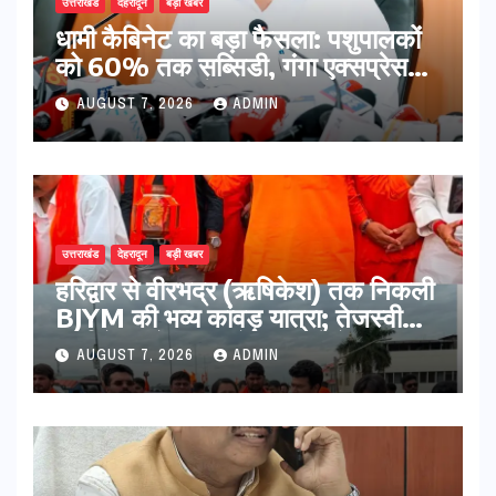
उत्तराखंड
देहरादून
बड़ी खबर
​धामी कैबिनेट का बड़ा फैसला: पशुपालकों
को 60% तक सब्सिडी, गंगा एक्सप्रेसवे
का हरिद्वार तक होगा विस्तार
AUGUST 7, 2026
ADMIN
उत्तराखंड
देहरादून
बड़ी खबर
​हरिद्वार से वीरभद्र (ऋषिकेश) तक निकली
BJYM की भव्य कांवड़ यात्रा; तेजस्वी
सूर्या ने की देश व प्रदेशवासियों के कल्याण
AUGUST 7, 2026
ADMIN
की कामना