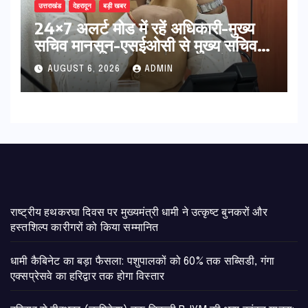
उत्तराखंड
देहरादून
बड़ी खबर
24×7 अलर्ट मोड में रहें अधिकारी-मुख्य
सचिव मानसून-एसईओसी से मुख्य सचिव ने
की विस्तृत समीक्षा कहा-बंद सड़कों को
AUGUST 6, 2026
ADMIN
शीघ्र खोला जाए, लोगों को न हो दिक्कत
राष्ट्रीय हथकरघा दिवस पर मुख्यमंत्री धामी ने उत्कृष्ट बुनकरों और
हस्तशिल्प कारीगरों को किया सम्मानित
​धामी कैबिनेट का बड़ा फैसला: पशुपालकों को 60% तक सब्सिडी, गंगा
एक्सप्रेसवे का हरिद्वार तक होगा विस्तार