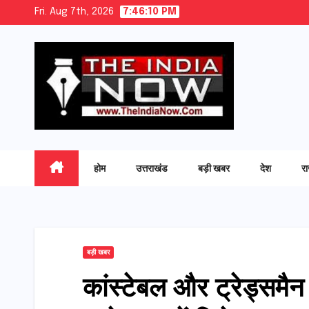
Skip
Fri. Aug 7th, 2026
7:46:11 PM
to
content
होम
उत्तराखंड
बड़ी खबर
देश
र
बड़ी खबर
कांस्टेबल और ट्रेड्समैन क