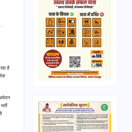
रहा है
रिक
 आवेदन
र्ती
नी