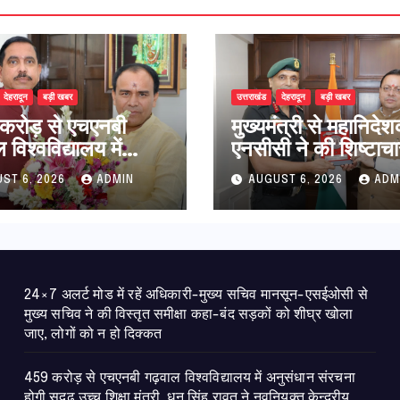
देहरादून
बड़ी खबर
उत्तराखंड
देहरादून
बड़ी खबर
करोड़ से एचएनबी
मुख्यमंत्री से महानिदे
विश्वविद्यालय में
एनसीसी ने की शिष्टाचा
धान संरचना होगी
भेंट,उत्तराखण्ड में एनस
ST 6, 2026
ADMIN
AUGUST 6, 2026
ADM
उच्च शिक्षा मंत्री धन
विस्तार एवं आधुनिक
ावत ने नवनियुक्त
आधारभूत संरचना के 
ीय शिक्षा मंत्री से की
पर हुई महत्वपूर्ण चर्चा
ात
24×7 अलर्ट मोड में रहें अधिकारी-मुख्य सचिव मानसून-एसईओसी से
मुख्य सचिव ने की विस्तृत समीक्षा कहा-बंद सड़कों को शीघ्र खोला
जाए, लोगों को न हो दिक्कत
459 करोड़ से एचएनबी गढ़वाल विश्वविद्यालय में अनुसंधान संरचना
होगी सुदृढ,उच्च शिक्षा मंत्री धन सिंह रावत ने नवनियुक्त केन्द्रीय