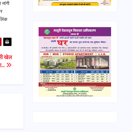
 मांगी
और
लिंक
भी खेल
ला…