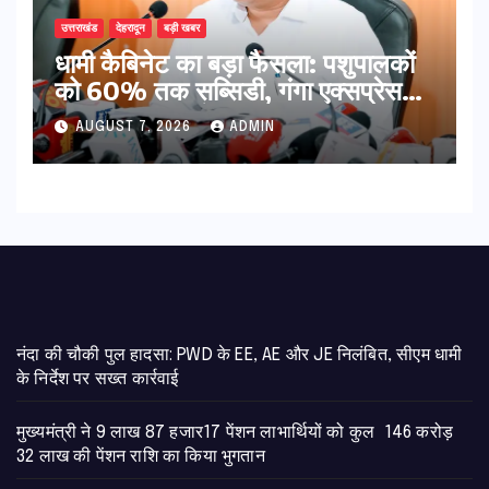
उत्तराखंड
देहरादून
बड़ी खबर
​धामी कैबिनेट का बड़ा फैसला: पशुपालकों
को 60% तक सब्सिडी, गंगा एक्सप्रेसवे
का हरिद्वार तक होगा विस्तार
AUGUST 7, 2026
ADMIN
नंदा की चौकी पुल हादसा: PWD के EE, AE और JE निलंबित, सीएम धामी
के निर्देश पर सख्त कार्रवाई
मुख्यमंत्री ने 9 लाख 87 हजार17 पेंशन लाभार्थियों को कुल 146 करोड़
32 लाख की पेंशन राशि का किया भुगतान