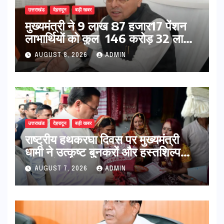
उत्तराखंड
देहरादून
बड़ी खबर
मुख्यमंत्री ने 9 लाख 87 हजार17 पेंशन
लाभार्थियों को कुल 146 करोड़ 32 लाख
की पेंशन राशि का किया भुगतान
AUGUST 8, 2026
ADMIN
उत्तराखंड
देहरादून
बड़ी खबर
राष्ट्रीय हथकरघा दिवस पर मुख्यमंत्री
धामी ने उत्कृष्ट बुनकरों और हस्तशिल्प
कारीगरों को किया सम्मानित
AUGUST 7, 2026
ADMIN