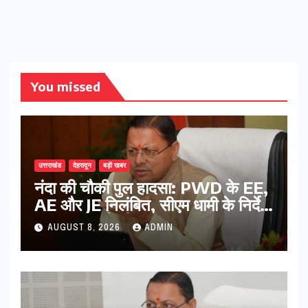
You missed
उत्तराखंड
देहरादून
बड़ी खबर
नंदा की चौकी पुल हादसा: PWD के EE,
AE और JE निलंबित, सीएम धामी के निर्देश
पर सख्त कार्रवाई
AUGUST 8, 2026
ADMIN