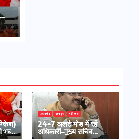
की
उत्तराखंड
देहरादून
बड़ी खबर
ऋषिकेश)
24×7 अलर्ट मोड में रहें
भव्य
अधिकारी-मुख्य सचिव
र्या ने
मानसून-एसईओसी से मुख्य