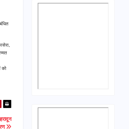
ंबंधित
ासेरा,
रम्मत
ं को
हरादून
त्रण