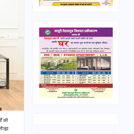
यों की
मौजूद