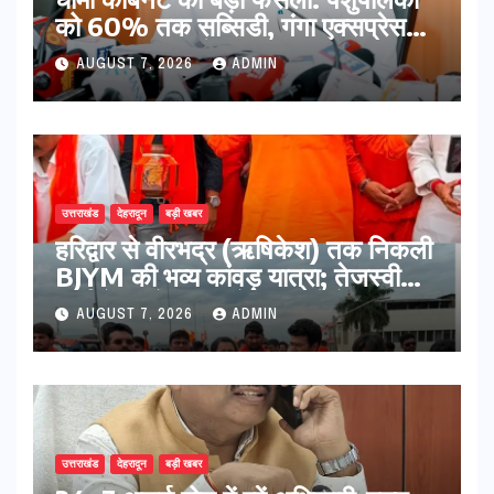
को 60% तक सब्सिडी, गंगा एक्सप्रेसवे
का हरिद्वार तक होगा विस्तार
AUGUST 7, 2026
ADMIN
उत्तराखंड
देहरादून
बड़ी खबर
​हरिद्वार से वीरभद्र (ऋषिकेश) तक निकली
BJYM की भव्य कांवड़ यात्रा; तेजस्वी
सूर्या ने की देश व प्रदेशवासियों के कल्याण
AUGUST 7, 2026
ADMIN
की कामना
उत्तराखंड
देहरादून
बड़ी खबर