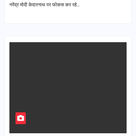
नरेंद्र मोदी केदारनाथ पर फोकस कर रहे…