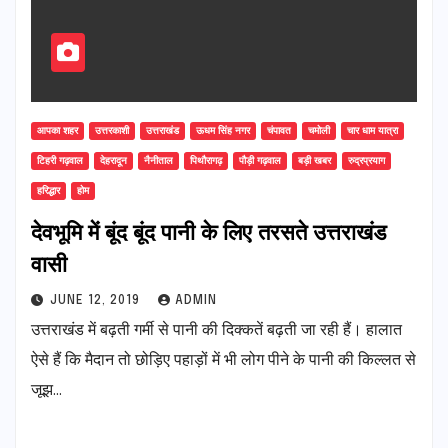
आपका शहर
उत्तरकाशी
उत्तराखंड
ऊधम सिंह नगर
चंपावत
चमोली
चार धाम यात्रा
टिहरी गढ़वाल
देहरादून
नैनीताल
पिथौरागढ़
पौड़ी गढ़वाल
बड़ी खबर
रुद्रप्रयाग
हरिद्धार
होम
देवभूमि में बूंद बूंद पानी के लिए तरसते उत्तराखंड
वासी
JUNE 12, 2019
ADMIN
उत्तराखंड में बढ़ती गर्मी से पानी की दिक्कतें बढ़ती जा रही हैं। हालात
ऐसे हैं कि मैदान तो छोड़िए पहाड़ों में भी लोग पीने के पानी की किल्लत से
जूझ…