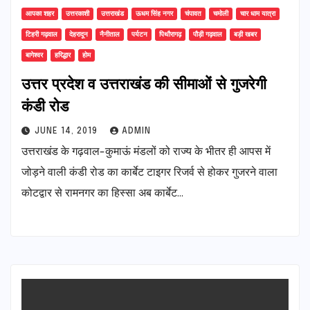
आपका शहर
उत्तरकाशी
उत्तराखंड
ऊधम सिंह नगर
चंपावत
चमोली
चार धाम यात्रा
टिहरी गढ़वाल
देहरादून
नैनीताल
पर्यटन
पिथौरागढ़
पौड़ी गढ़वाल
बड़ी खबर
बागेश्वर
हरिद्धार
होम
उत्तर प्रदेश व उत्तराखंड की सीमाओं से गुजरेगी
कंडी रोड
JUNE 14, 2019
ADMIN
उत्तराखंड के गढ़वाल-कुमाऊं मंडलों को राज्य के भीतर ही आपस में
जोड़ने वाली कंडी रोड का कार्बेट टाइगर रिजर्व से होकर गुजरने वाला
कोटद्वार से रामनगर का हिस्सा अब कार्बेट…