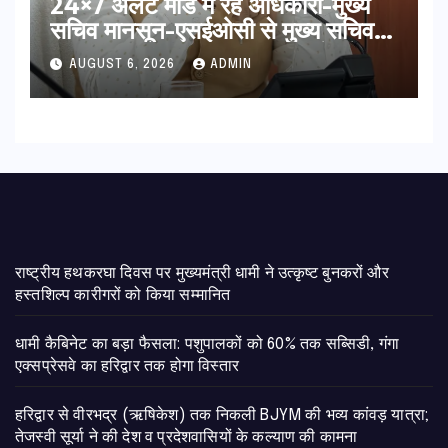
24×7 अलर्ट मोड में रहें अधिकारी-मुख्य
सचिव मानसून-एसईओसी से मुख्य सचिव ने
की विस्तृत समीक्षा कहा-बंद सड़कों को
AUGUST 6, 2026
ADMIN
शीघ्र खोला जाए, लोगों को न हो दिक्कत
राष्ट्रीय हथकरघा दिवस पर मुख्यमंत्री धामी ने उत्कृष्ट बुनकरों और
हस्तशिल्प कारीगरों को किया सम्मानित
​धामी कैबिनेट का बड़ा फैसला: पशुपालकों को 60% तक सब्सिडी, गंगा
एक्सप्रेसवे का हरिद्वार तक होगा विस्तार
​हरिद्वार से वीरभद्र (ऋषिकेश) तक निकली BJYM की भव्य कांवड़ यात्रा;
तेजस्वी सूर्या ने की देश व प्रदेशवासियों के कल्याण की कामना