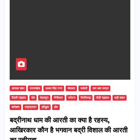
आपका शहर
उत्तराखंड
ऊधम सिंह नगर
चंपावत
चमोली
चार धाम यात्रा
टिहरी गढ़वाल
देश
देहरादून
नैनीताल
पर्यटन
पिथौरागढ़
पौड़ी गढ़वाल
बड़ी खबर
बागेश्वर
रुद्रप्रयाग
हरिद्धार
होम
बद्रीनाथ धाम की आरती का क्या है रहस्य,
आखिरकार कौन है भगवान बद्री विशाल की आरती
का रचीयता