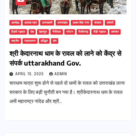
अल्मोड़ा
आपका शहर
उत्तरकाशी
उत्तराखंड
ऊधम सिंह नगर
चंपावत
चमोली
टिहरी गढ़वाल
देश
देहरादून
नैनीताल
पर्यटन
पिथौरागढ़
पौड़ी गढ़वाल
बागेश्वर
राष्ट्रीय
रुद्रप्रयाग
हरिद्धार
होम
श्री केदारनाथ धाम के रावल को लाने को केंद्र से
संपर्क uttarakhand Gov.
APRIL 15, 2020
ADMIN
चारधाम यात्रा शुरू होने से पहले दो धामों के रावल को उत्तराखंड लाना
सरकार के लिए बड़ी चुनौती बन गया है। श्रीकेदारनाथ धाम के रावल
अभी महाराष्ट्र नांदेड और श्री…