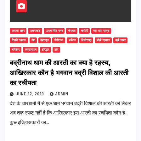
आपका शहर
उत्तराखंड
ऊधम सिंह नगर
चंपावत
चमोली
चार धाम यात्रा
टिहरी गढ़वाल
देश
देहरादून
नैनीताल
पर्यटन
पिथौरागढ़
पौड़ी गढ़वाल
बड़ी खबर
बागेश्वर
रुद्रप्रयाग
हरिद्धार
होम
बद्रीनाथ धाम की आरती का क्या है रहस्य,
आखिरकार कौन है भगवान बद्री विशाल की आरती
का रचीयता
JUNE 12, 2019
ADMIN
देश के चारधामों में से एक धाम भगवान बद्री विशाल की आरती को लेकर
अब तक स्पष्ट नहीं है कि आखिरकार इस आरती का रचयिता कौन है।
कुछ इतिहासकारों का…