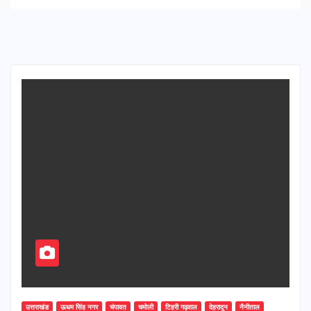
उत्तराखंड
ऊधम सिंह नगर
चंपावत
चमोली
टिहरी गढ़वाल
देहरादून
नैनीताल