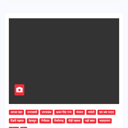
आपका शहर
उत्तरकाशी
उत्तराखंड
ऊधम सिंह नगर
चंपावत
चमोली
चार धाम यात्रा
टिहरी गढ़वाल
देहरादून
नैनीताल
पिथौरागढ़
पौड़ी गढ़वाल
बड़ी खबर
रुद्रप्रयाग