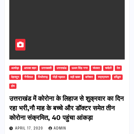
अल्मोड़ा
आपका शहर
उत्तरकाशी
उत्तराखंड
ऊधम सिंह नगर
चंपावत
चमोली
देश
देहरादून
नैनीताल
पिथौरागढ़
पौड़ी गढ़वाल
बड़ी खबर
बागेश्वर
रुद्रप्रयाग
हरिद्धार
होम
उत्तराखंड में कोरोना के लिहाज से शुक्रवार का दिन
रहा भरी,नौ माह के बच्चे और डॉक्टर समेत तीन
कोरोना संक्रमित, 40 पहुंचा आंकड़ा
APRIL 17, 2020
ADMIN