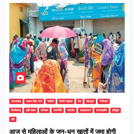
उत्तराखंड
ऊधम सिंह नगर
चमोली
टिहरी गढ़वाल
देश
देहरादून
नैनीताल
पिथौरागढ़
बड़ी खबर
बागेश्वर
राजनीति
राष्ट्रीय
रुद्रप्रयाग
सम्पादकीय
हरिद्धार
होम
आज से महिलाओं के जन-धन खातों में जमा होगी