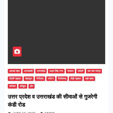
आपका शहर
उत्तरकाशी
उत्तराखंड
ऊधम सिंह नगर
चंपावत
चमोली
चार धाम यात्रा
टिहरी गढ़वाल
देहरादून
नैनीताल
पर्यटन
पिथौरागढ़
पौड़ी गढ़वाल
बड़ी खबर
बागेश्वर
हरिद्धार
होम
उत्तर प्रदेश व उत्तराखंड की सीमाओं से गुजरेगी
कंडी रोड