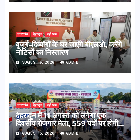
उत्तराखंड
देहरादून
बड़ी खबर
बुजुर्ग-दिव्यांगों के घर जाएंगे बीएलओ, करेंगे
नोटिसों का निस्तारण
AUGUST 5, 2026
ADMIN
उत्तराखंड
देहरादून
बड़ी खबर
​देहरादून में 11 अगस्त को लगेगा एक
दिवसीय रोजगार मेला, 559 पदों पर होगी
भर्ती
AUGUST 5, 2026
ADMIN