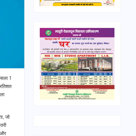
फैसला 1
प्रतिशत
सला
गा, जो
ोतरी
त और