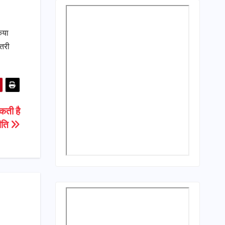
िया
ोतरी
कती है
ीति