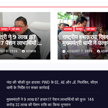
देहरादून
बड़ी खबर
उत्तराखंड
देहरादून
बड़ी खबर
मंत्री ने 9 लाख 87
राष्ट्रीय हथकरघा दिव
 पेंशन लाभार्थियों को
मुख्यमंत्री धामी ने उत्कृ
146 करोड़ 32 लाख
बुनकरों और हस्तशिल्प
ST 8, 2026
ADMIN
AUGUST 7, 2026
ADM
ंशन राशि का किया
कारीगरों को किया सम्म
न
नंदा की चौकी पुल हादसा: PWD के EE, AE और JE निलंबित, सीएम
धामी के निर्देश पर सख्त कार्रवाई
मुख्यमंत्री ने 9 लाख 87 हजार17 पेंशन लाभार्थियों को कुल 146
करोड़ 32 लाख की पेंशन राशि का किया भुगतान