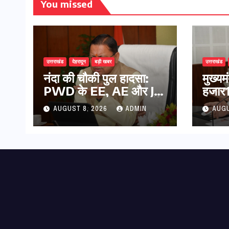
You missed
उत्तराखंड
देहरादून
बड़ी खबर
उत्तराखंड
नंदा की चौकी पुल हादसा:
मुख्य
PWD के EE, AE और JE
हजार17
निलंबित, सीएम धामी के निर्देश
कुल 
AUGUST 8, 2026
ADMIN
AUGU
पर सख्त कार्रवाई
की पे
भुगता