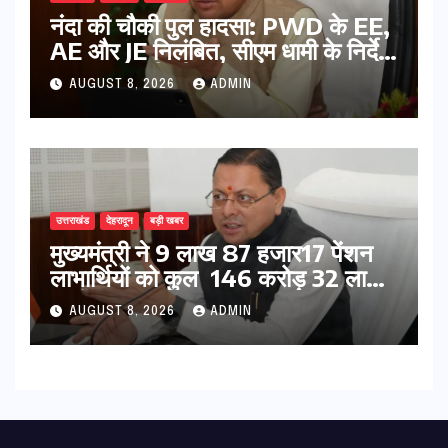
नंदा की चौकी पुल हादसा: PWD के EE,
AE और JE निलंबित, सीएम धामी के निर्देश
पर सख्त कार्रवाई
AUGUST 8, 2026
ADMIN
उत्तराखंड
देहरादून
बड़ी खबर
मुख्यमंत्री ने 9 लाख 87 हजार17 पेंशन
लाभार्थियों को कुल 146 करोड़ 32 लाख
की पेंशन राशि का किया भुगतान
AUGUST 8, 2026
ADMIN