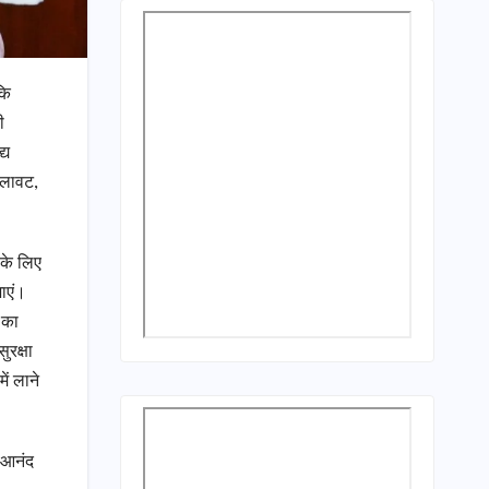
कि
ी
्य
मिलावट,
 के लिए
जाएं।
 का
ुरक्षा
ें लाने
 आनंद