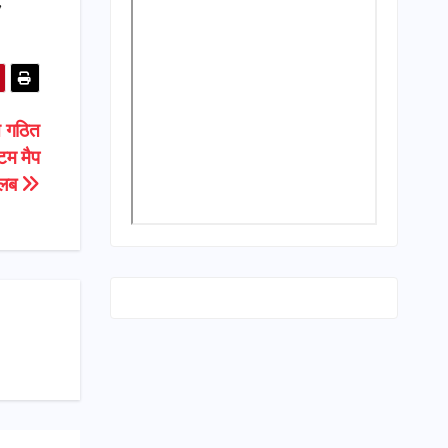
,
त गठित
्टम मैप
 तलब