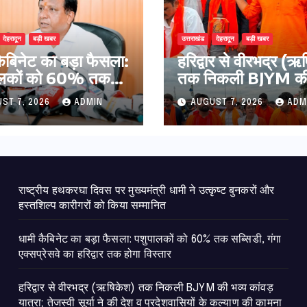
देहरादून
बड़ी खबर
उत्तराखंड
देहरादून
बड़ी खबर
कैबिनेट का बड़ा फैसला:
​हरिद्वार से वीरभद्र (
ालकों को 60% तक
तक निकली BJYM की 
ी, गंगा एक्सप्रेसवे का
कांवड़ यात्रा; तेजस्वी सू
ST 7, 2026
ADMIN
AUGUST 7, 2026
ADM
ार तक होगा विस्तार
की देश व प्रदेशवासियों
कल्याण की कामना
राष्ट्रीय हथकरघा दिवस पर मुख्यमंत्री धामी ने उत्कृष्ट बुनकरों और
हस्तशिल्प कारीगरों को किया सम्मानित
​धामी कैबिनेट का बड़ा फैसला: पशुपालकों को 60% तक सब्सिडी, गंगा
एक्सप्रेसवे का हरिद्वार तक होगा विस्तार
​हरिद्वार से वीरभद्र (ऋषिकेश) तक निकली BJYM की भव्य कांवड़
यात्रा; तेजस्वी सूर्या ने की देश व प्रदेशवासियों के कल्याण की कामना