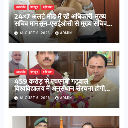
उत्तराखंड
देहरादून
बड़ी खबर
24×7 अलर्ट मोड में रहें अधिकारी-मुख्य
सचिव मानसून-एसईओसी से मुख्य सचिव ने
की विस्तृत समीक्षा कहा-बंद सड़कों को
AUGUST 6, 2026
ADMIN
शीघ्र खोला जाए, लोगों को न हो दिक्कत
उत्तराखंड
देहरादून
बड़ी खबर
459 करोड़ से एचएनबी गढ़वाल
विश्वविद्यालय में अनुसंधान संरचना होगी
सुदृढ,उच्च शिक्षा मंत्री धन सिंह रावत ने
AUGUST 6, 2026
ADMIN
नवनियुक्त केन्द्रीय शिक्षा मंत्री से की
मुलाकात