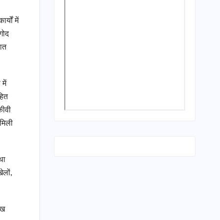
यों में
 गोद
यात
।
में
हित
कीवी
 मिली
था
ेलों,
ाख