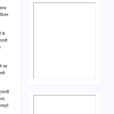
े साथ
े विजन
ं के
रवासी
े
से यह
 सभी
प्रवासी
थ्य,
वपूर्ण