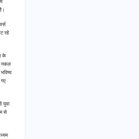
ीय
है।
वर्स
ट रहे
ण के
ता, नकल
 भविष्य
ए गए
ी युवा
म से
ाध्यम