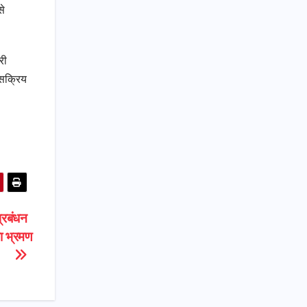
से
री
 सक्रिय
्रबंधन
ा भ्रमण