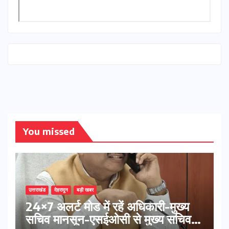
You missed
उत्तराखंड
देहरादून
बड़ी खबर
24×7 अलर्ट मोड में रहें अधिकारी-मुख्य
सचिव मानसून-एसईओसी से मुख्य सचिव ने