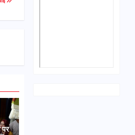
रवाई
स पर