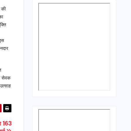
श की
का
क्ति
 इस
ानदार
त
ीय सेवक
 उत्साह
रा 163